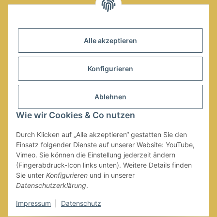
Alle akzeptieren
Konfigurieren
AC Bavaria Goldbach
Dammer Weg 29
Ablehnen
63773 Goldbach
Wie wir Cookies & Co nutzen
Telefon: 06021 / 45 30 394
Telefax: 06021 / 45 30 395
Durch Klicken auf „Alle akzeptieren“ gestatten Sie den
E-Mail:
vorstand@ac-goldbach.de
Einsatz folgender Dienste auf unserer Website: YouTube,
Vimeo. Sie können die Einstellung jederzeit ändern
Gesetzliche Informationen
(Fingerabdruck-Icon links unten). Weitere Details finden
Sie unter
Konfigurieren
und in unserer
Datenschutzerklärung
.
Impressum
|
Datenschutz