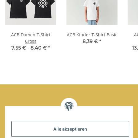
ACB Damen T-Shirt
ACB Kinder T-Shirt Basic
A
Cross
8,39 €
*
7,55 € -
8,40 €
*
13
Alle akzeptieren