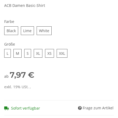
ACB Damen Basic-Shirt
Farbe
Black
Lime
White
Black
Lime
White
Größe
L
M
S
XL
XS
XXL
L
M
S
XL
XS
XXL
7,97 €
ab
exkl. 19% USt. ,
Frage zum Artikel
Sofort verfügbar