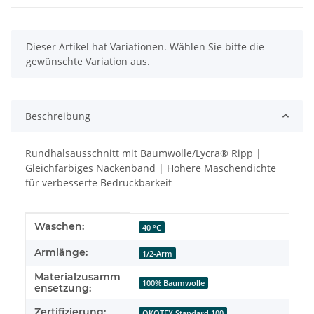
x
Dieser Artikel hat Variationen. Wählen Sie bitte die
gewünschte Variation aus.
Beschreibung
Rundhalsausschnitt mit Baumwolle/Lycra® Ripp |
Gleichfarbiges Nackenband | Höhere Maschendichte
für verbesserte Bedruckbarkeit
Produkteigenschaft
Wert
Waschen:
40 °C
Armlänge:
1/2-Arm
Materialzusamm
100% Baumwolle
ensetzung:
Zertifizierung:
OKOTEX Standard 100