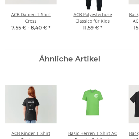
ACB Damen T-Shirt
ACB Polyesterhose
Back
Cross
Classico für Kids
AC
7,55 € -
8,40 €
*
11,59 €
*
15
Ähnliche Artikel
ACB Kinder T-Shirt
Basic Herren T-Shirt AC
Back