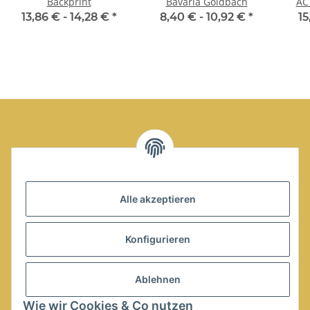
Backprint
Bavaria Goldbach
AC
13,86 € -
14,28 €
*
8,40 € -
10,92 €
*
15
Alle akzeptieren
Konfigurieren
AC Bavaria Goldbach
Dammer Weg 29
Ablehnen
63773 Goldbach
Wie wir Cookies & Co nutzen