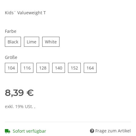
Kids´ Valueweight T
Farbe
Black
Lime
White
Black
Lime
White
Größe
104
116
128
140
152
164
104
116
128
140
152
164
8,39 €
exkl. 19% USt. ,
Frage zum Artikel
Sofort verfügbar