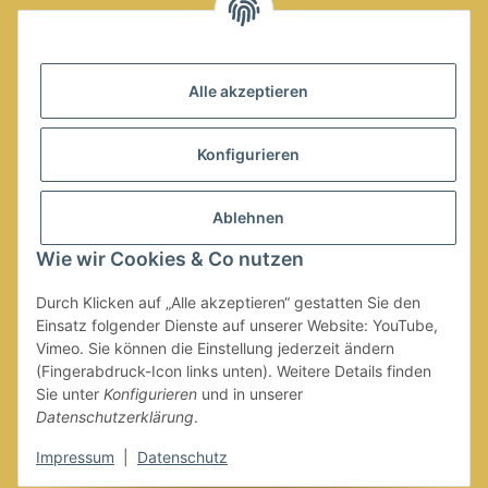
Alle akzeptieren
Konfigurieren
AC Bavaria Goldbach
Dammer Weg 29
Ablehnen
63773 Goldbach
Wie wir Cookies & Co nutzen
Telefon: 06021 / 45 30 394
Telefax: 06021 / 45 30 395
Durch Klicken auf „Alle akzeptieren“ gestatten Sie den
E-Mail:
vorstand@ac-goldbach.de
Einsatz folgender Dienste auf unserer Website: YouTube,
Vimeo. Sie können die Einstellung jederzeit ändern
Gesetzliche Informationen
(Fingerabdruck-Icon links unten). Weitere Details finden
Sie unter
Konfigurieren
und in unserer
Datenschutzerklärung
.
Impressum
|
Datenschutz